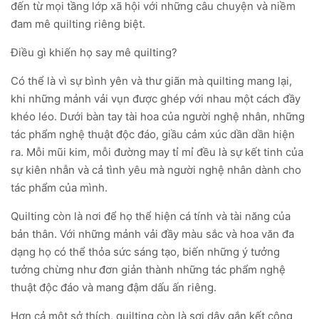
đến từ mọi tầng lớp xã hội với những câu chuyện và niềm
đam mê quilting riêng biệt.
Điều gì khiến họ say mê quilting?
Có thể là vì sự bình yên và thư giãn mà quilting mang lại,
khi những mảnh vải vụn được ghép với nhau một cách đầy
khéo léo. Dưới bàn tay tài hoa của người nghệ nhân, những
tác phẩm nghệ thuật độc đáo, giầu cảm xúc dần dần hiện
ra. Mỗi mũi kim, mỗi đường may tỉ mỉ đều là sự kết tinh của
sự kiên nhẫn và cả tình yêu mà người nghệ nhân dành cho
tác phẩm của mình.
Quilting còn là nơi để họ thể hiện cá tính và tài năng của
bản thân. Với những mảnh vải đầy màu sắc và hoa văn đa
dạng họ có thể thỏa sức sáng tạo, biến những ý tưởng
tưởng chừng như đơn giản thành những tác phẩm nghệ
thuật độc đáo và mang đậm dấu ấn riêng.
Hơn cả một sở thích, quilting còn là sợi dây gắn kết cộng