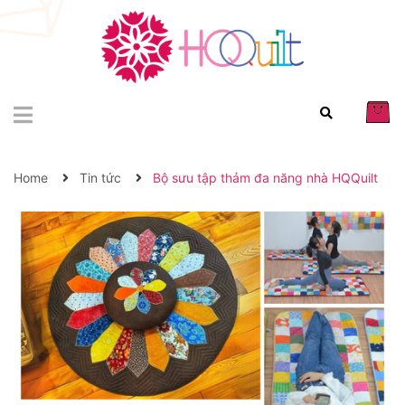
Home
Tin tức
Bộ sưu tập thảm đa năng nhà HQQuilt