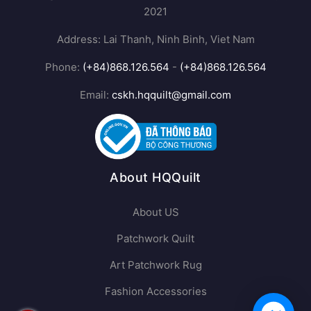
SERVICES COMPANY LIMITED
Tax Code: 2700932731 Issued by the Department of
Planning and Investment of Ninh Binh Province on July 22,
2021
Address: Lai Thanh, Ninh Binh, Viet Nam
Phone:
(+84)868.126.564
-
(+84)868.126.564
Email:
cskh.hqquilt@gmail.com
About HQQuilt
About US
Patchwork Quilt
Art Patchwork Rug